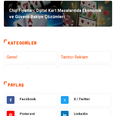
Chip Fiyatları: Dijital Kart Masalarında Ekonomik
ve Güvenli Bakiye Çözümleri
KATEGORILER
Genel
Tanıtıcı Reklam
Teknoloji & İnternet
Sağlık
teknoloji
Eğitim & Kariyer
PAYLAŞ
Hukuk
Giyim
Facebook
X / Twitter
X
Elektronik
Makine
Pinterest
Linkedin