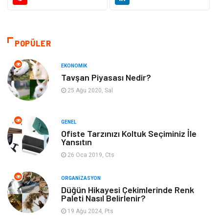
Güzellik & Bakım
Dekorasyon
Sağlıklı Yaşam
Gündem
POPÜLER
Otomotiv
Moda
EKONOMIK
Tavşan Piyasası Nedir?
Tatil
Gıda
25 Ağu 2020, Sal
Organizasyon
Bilgisayara & Yazılım
GENEL
Ofiste Tarzınızı Koltuk Seçiminiz İle
Yeme & İçme
Spor
Yansıtın
26 Oca 2019, Cts
Emlak
Müzik
ORGANIZASYON
Gençlik & Eğlence
Keyif & Hobi
Düğün Hikayesi Çekimlerinde Renk
Paleti Nasıl Belirlenir?
19 Ağu 2024, Pts
Aksesuarlar
Finans& Ekonomi