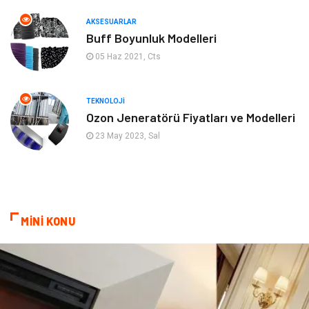
AKSESUARLAR
Mobilya
Genel Kültür
Buff Boyunluk Modelleri
05 Haz 2021, Cts
Gayrimenkul
Anne & Çocuk
Ev İşleri
Modifiye
TEKNOLOJI
Ozon Jeneratörü Fiyatları ve Modelleri
Astroloji
Bebek Giyim
23 May 2023, Sal
cep telefonu
bilişim
ekonomik
e-ticaret
MİNİ KONU
genel sağlık
reklam
Cam
sosyal
Kına Gecesi
genel blog