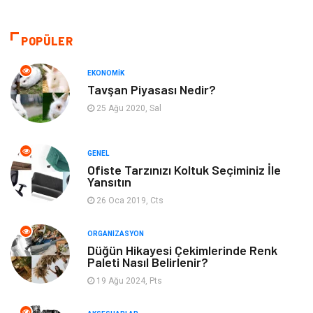
Sağlıklı Yaşam
Gündem
POPÜLER
Otomotiv
Moda
EKONOMIK
Tavşan Piyasası Nedir?
Tatil
Gıda
25 Ağu 2020, Sal
Organizasyon
Bilgisayara & Yazılım
GENEL
Ofiste Tarzınızı Koltuk Seçiminiz İle
Yeme & İçme
Spor
Yansıtın
26 Oca 2019, Cts
Emlak
Müzik
ORGANIZASYON
Gençlik & Eğlence
Keyif & Hobi
Düğün Hikayesi Çekimlerinde Renk
Paleti Nasıl Belirlenir?
19 Ağu 2024, Pts
Aksesuarlar
Finans& Ekonomi