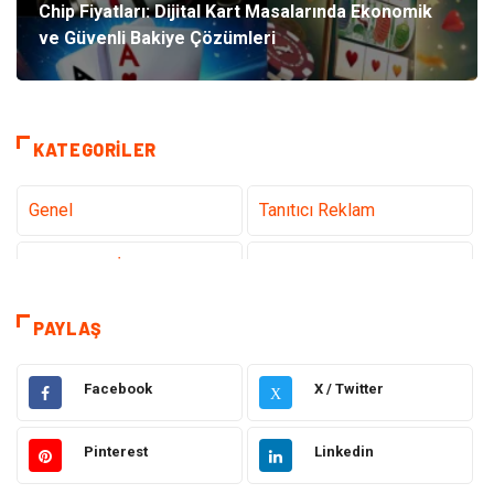
Chip Fiyatları: Dijital Kart Masalarında Ekonomik
ve Güvenli Bakiye Çözümleri
KATEGORILER
Genel
Tanıtıcı Reklam
Teknoloji & İnternet
Sağlık
teknoloji
Eğitim & Kariyer
PAYLAŞ
Hukuk
Giyim
Facebook
X / Twitter
X
Elektronik
Makine
Pinterest
Linkedin
Güzellik & Bakım
Dekorasyon