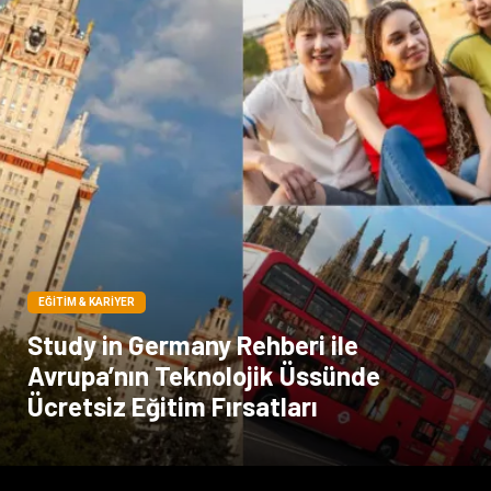
Sigorta
Veteriner
kadınlar ve takı
sağlık
Spor Malzemeleri
EĞITIM & KARIYER
Study in Germany Rehberi ile
Avrupa’nın Teknolojik Üssünde
Ücretsiz Eğitim Fırsatları