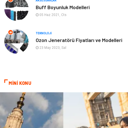
AKSESUARLAR
Mobilya
Genel Kültür
Buff Boyunluk Modelleri
05 Haz 2021, Cts
Gayrimenkul
Anne & Çocuk
Ev İşleri
Modifiye
TEKNOLOJI
Ozon Jeneratörü Fiyatları ve Modelleri
Astroloji
Bebek Giyim
23 May 2023, Sal
cep telefonu
bilişim
ekonomik
e-ticaret
MİNİ KONU
genel sağlık
reklam
Cam
sosyal
Kına Gecesi
genel blog