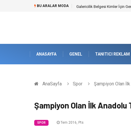
BU ARALAR MODA
Doküman Yönetimi ile Kurumsal H
ANASAYFA
GENEL
TANITICI REKLAM
AnaSayfa
Spor
Şampiyon Olan İlk
Şampiyon Olan İlk Anadolu 
Tem 2016, Pts
SPOR