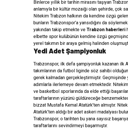
Binlerce yıllık bir tarihin mirasını taşıyan Trab
anlamıyla bir kültür mozaiği olan şehirde, çok sa
Nitekim Trabzon halkının da kendine özgü gelene
bunların Trabzonspor’a yansıdığını da söylemek
yakından takip etmekte ve
Trabzon haberleri
h
elbette spor kulübünün kendine özgü geçmişind
yerel takımın bir araya gelmiş halinden oluşmuşt
Yedi Adet Şampiyonluk
Trabzonspor, ilk defa şampiyonluk kazanan ilk A
takımlarının da futbol liginde söz sahibi olduğun
gerek kalmadan gerçekleştirmiştir. Geçmişinde
adımlarla ilerlemeye devam etmektedir. Nitekim s
ve basketbol sporlarında da elde ettiği başarıl
taraftarlarının yüzünü güldüreceğe benzemektedi
bizzat Mustafa Kemal Atatürk’ten almıştır. Niteki
Atatürk’ten aldığı bir adet askeri madalyası bul
Trabzonspor, o tarihten bu yana sayısız başarıy
taraftarlarını sevindirmeyi başarmıştır.