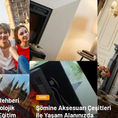
Sigorta
Veteriner
kadınlar ve takı
sağlık
Spor Malzemeleri
GENEL
Rehberi
olojik
Şömine Aksesuarı Çeşitleri
Eğitim
ile Yaşam Alanınızda