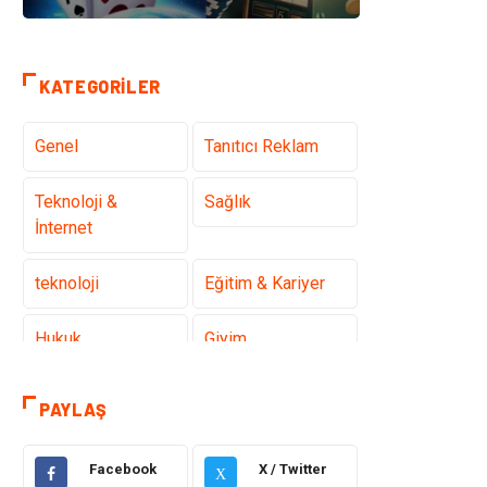
KATEGORILER
Genel
Tanıtıcı Reklam
Teknoloji &
Sağlık
İnternet
teknoloji
Eğitim & Kariyer
Hukuk
Giyim
Elektronik
Makine
PAYLAŞ
Güzellik & Bakım
Dekorasyon
Facebook
X / Twitter
X