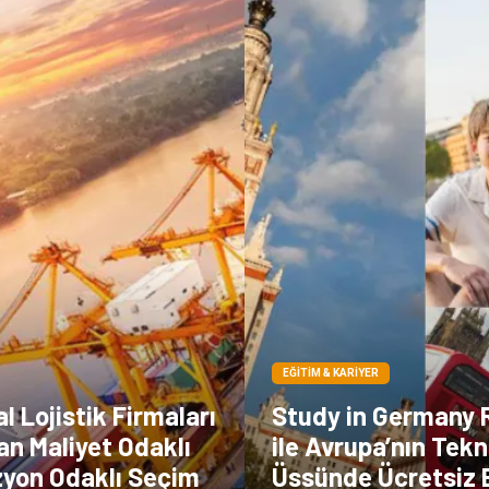
EĞITIM & KARIYER
 Lojistik Firmaları
Study in Germany 
an Maliyet Odaklı
ile Avrupa’nın Tekn
zyon Odaklı Seçim
Üssünde Ücretsiz 