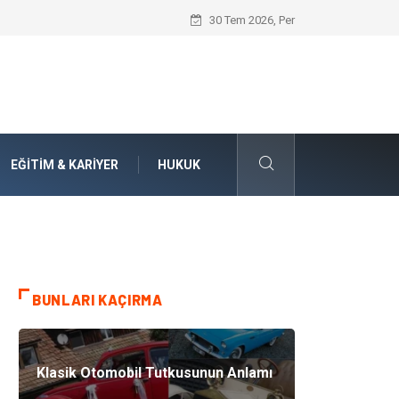
Numaralarla Boyama Kitleri ile Sevdikle
30 Tem 2026, Per
EĞITIM & KARIYER
HUKUK
BUNLARI KAÇIRMA
Klasik Otomobil Tutkusunun Anlamı