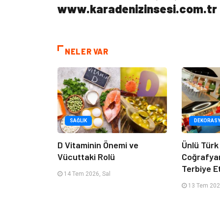
www.karadenizinsesi.com.tr
NELER VAR
SAĞLIK
DEKORAS
D Vitaminin Önemi ve
Ünlü Türk
Vücuttaki Rolü
Coğrafya
Terbiye 
14 Tem 2026, Sal
13 Tem 202