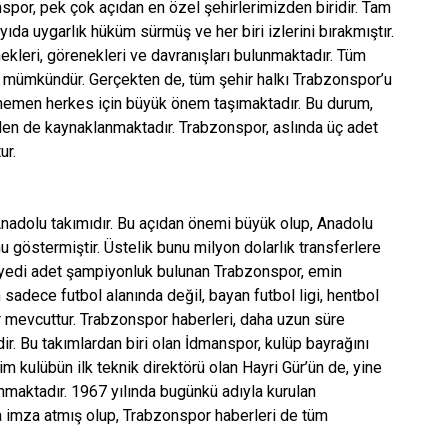
zonspor, pek çok açıdan en özel şehirlerimizden biridir. Tam
yıda uygarlık hüküm sürmüş ve her biri izlerini bırakmıştır.
kleri, görenekleri ve davranışları bulunmaktadır. Tüm
 mümkündür. Gerçekten de, tüm şehir halkı Trabzonspor’u
emen herkes için büyük önem taşımaktadır. Bu durum,
en de kaynaklanmaktadır. Trabzonspor, aslında üç adet
ur.
nadolu takımıdır. Bu açıdan önemi büyük olup, Anadolu
u göstermiştir. Üstelik bunu milyon dolarlık transferlere
 yedi adet şampiyonluk bulunan Trabzonspor, emin
adece futbol alanında değil, bayan futbol ligi, hentbol
ar mevcuttur. Trabzonspor haberleri, daha uzun süre
r. Bu takımlardan biri olan İdmanspor, kulüp bayrağını
m kulübün ilk teknik direktörü olan Hayri Gür’ün de, yine
unmaktadır. 1967 yılında bugünkü adıyla kurulan
a imza atmış olup, Trabzonspor haberleri de tüm