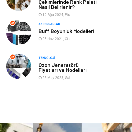
Mobilya
Genel Kültür
Çekimlerinde Renk Paleti
Nasıl Belirlenir?
Gayrimenkul
Anne & Çocuk
19 Ağu 2024, Pts
AKSESUARLAR
Ev İşleri
Modifiye
Buff Boyunluk Modelleri
05 Haz 2021, Cts
Astroloji
Bebek Giyim
TEKNOLOJI
cep telefonu
bilişim
Ozon Jeneratörü
Fiyatları ve Modelleri
ekonomik
e-ticaret
23 May 2023, Sal
genel sağlık
reklam
Cam
sosyal
Kına Gecesi
genel blog