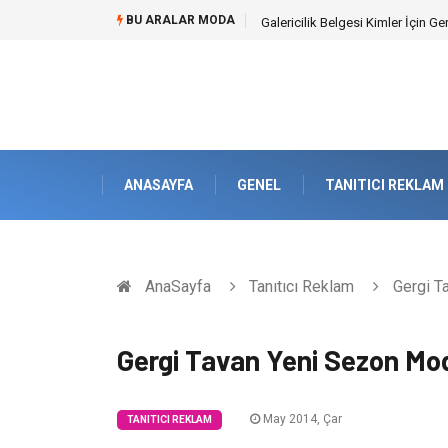
BU ARALAR MODA
Galericilik Belgesi Kimler İçin Ge
ANASAYFA
GENEL
TANITICI REKLAM
AnaSayfa
Tanıtıcı Reklam
Gergi Ta
Gergi Tavan Yeni Sezon Mode
May 2014, Çar
TANITICI REKLAM