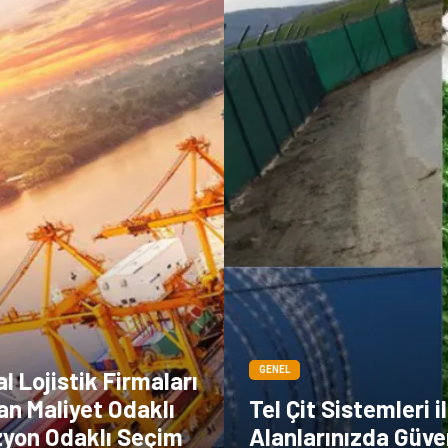
GENEL
 Lojistik Firmaları
an Maliyet Odaklı
Tel Çit Sistemleri i
zyon Odaklı Seçim
Alanlarınızda Güven