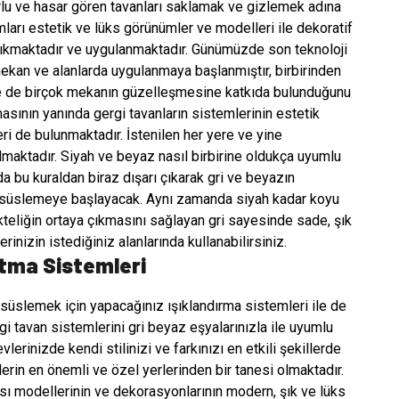
urlu ve hasar gören tavanları saklamak ve gizlemek adına
ları estetik ve lüks görünümler ve modelleri ile dekoratif
 çıkmaktadır ve uygulanmaktadır. Günümüzde son teknoloji
kan ve alanlarda uygulanmaya başlanmıştır, birbirinden
ile de birçok mekanın güzelleşmesine katkıda bulunduğunu
ının yanında gergi tavanların sistemlerinin estetik
ri de bulunmaktadır. İstenilen her yere ve yine
pılmaktadır. Siyah ve beyaz nasıl birbirine oldukça uyumlu
a bu kuraldan biraz dışarı çıkarak gri ve beyazın
 süslemeye başlayacak. Aynı zamanda siyah kadar koyu
kteliğin ortaya çıkmasını sağlayan gri sayesinde sade, şık
nizin istediğiniz alanlarında kullanabilirsiniz.
atma Sistemleri
süslemek için yapacağınız ışıklandırma sistemleri ile de
gi tavan sistemlerini gri beyaz eşyalarınızla ile uyumlu
vlerinizde kendi stilinizi ve farkınızı en etkili şekillerde
vlerin en önemli ve özel yerlerinden bir tanesi olmaktadır.
sı modellerinin ve dekorasyonlarının modern, şık ve lüks