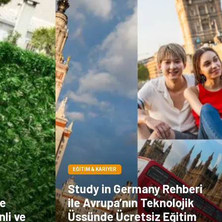
Sigorta
Veteriner
kadınlar ve takı
sağlık
Spor Malzemeleri
EĞITIM & KARIYER
Study in Germany Rehberi
le
ile Avrupa’nın Teknolojik
li ve
Üssünde Ücretsiz Eğitim