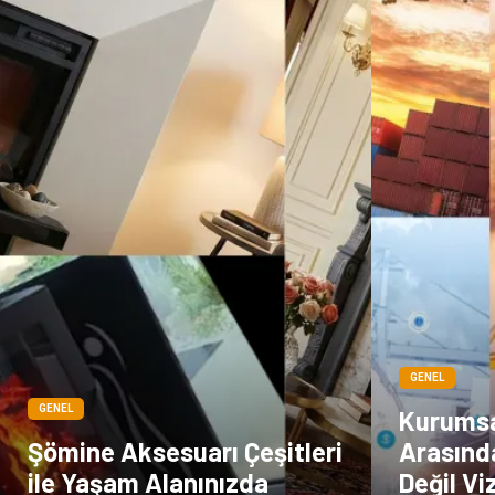
GENEL
GENEL
Kurumsal
Şömine Aksesuarı Çeşitleri
Arasınd
ile Yaşam Alanınızda
Değil Vi