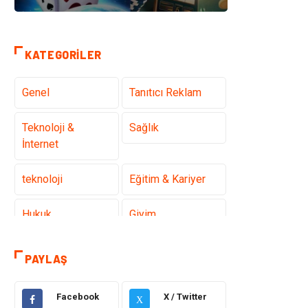
KATEGORILER
Genel
Tanıtıcı Reklam
Teknoloji &
Sağlık
İnternet
teknoloji
Eğitim & Kariyer
Hukuk
Giyim
Elektronik
Makine
PAYLAŞ
Güzellik & Bakım
Dekorasyon
Facebook
X / Twitter
X