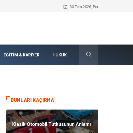
Doküman Yönetimi ile Kurumsal Hafızanı
30 Tem 2026, Per
EĞITIM & KARIYER
HUKUK
BUNLARI KAÇIRMA
Klasik Otomobil Tutkusunun Anlamı