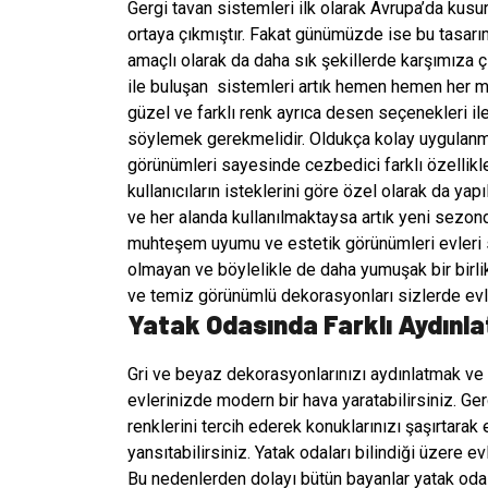
Gergi tavan sistemleri ilk olarak Avrupa’da kus
ortaya çıkmıştır. Fakat günümüzde ise bu tasarım
amaçlı olarak da daha sık şekillerde karşımıza
ile buluşan
sistemleri artık hemen hemen her me
güzel ve farklı renk ayrıca desen seçenekleri 
söylemek gerekmelidir. Oldukça kolay uygulanmas
görünümleri sayesinde cezbedici farklı özellikle
kullanıcıların isteklerini göre özel olarak da ya
ve her alanda kullanılmaktaysa artık yeni sezond
muhteşem uyumu ve estetik görünümleri evleri
olmayan ve böylelikle de daha yumuşak bir birli
ve temiz görünümlü dekorasyonları sizlerde evleri
Yatak Odasında Farklı Aydınl
Gri ve beyaz dekorasyonlarınızı aydınlatmak ve 
evlerinizde modern bir hava yaratabilirsiniz. Ger
renklerini tercih ederek konuklarınızı şaşırtarak e
yansıtabilirsiniz. Yatak odaları bilindiği üzere e
Bu nedenlerden dolayı bütün bayanlar yatak oda