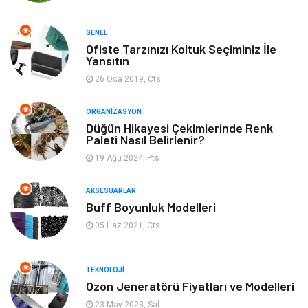
Organizasyon
Bilgisayara & Yazılım
GENEL
Ofiste Tarzınızı Koltuk Seçiminiz İle
Yeme & İçme
Spor
Yansıtın
26 Oca 2019, Cts
Emlak
Müzik
ORGANIZASYON
Gençlik & Eğlence
Keyif & Hobi
Düğün Hikayesi Çekimlerinde Renk
Paleti Nasıl Belirlenir?
19 Ağu 2024, Pts
Aksesuarlar
Finans& Ekonomi
AKSESUARLAR
Mobilya
Genel Kültür
Buff Boyunluk Modelleri
05 Haz 2021, Cts
Gayrimenkul
Anne & Çocuk
Ev İşleri
Modifiye
TEKNOLOJI
Ozon Jeneratörü Fiyatları ve Modelleri
Astroloji
Bebek Giyim
23 May 2023, Sal