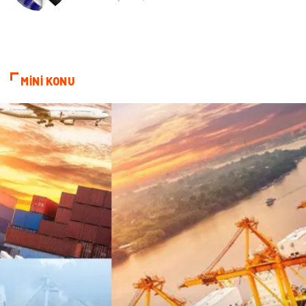
cep telefonu
bilişim
ekonomik
e-ticaret
MİNİ KONU
genel sağlık
reklam
Cam
sosyal
Kına Gecesi
genel blog
Sigorta
Veteriner
kadınlar ve takı
sağlık
Spor Malzemeleri