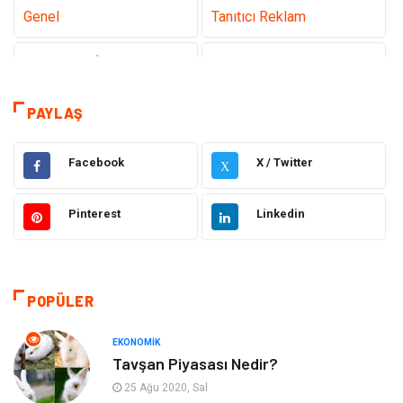
Genel
Tanıtıcı Reklam
Teknoloji & İnternet
Sağlık
teknoloji
Eğitim & Kariyer
PAYLAŞ
Hukuk
Giyim
Facebook
X / Twitter
X
Elektronik
Makine
Pinterest
Linkedin
Güzellik & Bakım
Dekorasyon
Sağlıklı Yaşam
Gündem
POPÜLER
Otomotiv
Moda
EKONOMIK
Tavşan Piyasası Nedir?
Tatil
Gıda
25 Ağu 2020, Sal