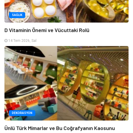
SAĞLIK
D Vitaminin Önemi ve Vücuttaki Rolü
14 Tem 2026, Sal
DEKORASYON
Ünlü Türk Mimarlar ve Bu Coğrafyanın Kaosunu