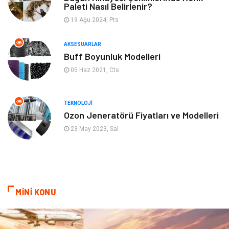
Paleti Nasıl Belirlenir?
19 Ağu 2024, Pts
Aksesuarlar
Finans& Ekonomi
AKSESUARLAR
Mobilya
Genel Kültür
Buff Boyunluk Modelleri
05 Haz 2021, Cts
Gayrimenkul
Anne & Çocuk
Ev İşleri
Modifiye
TEKNOLOJI
Ozon Jeneratörü Fiyatları ve Modelleri
Astroloji
Bebek Giyim
23 May 2023, Sal
cep telefonu
bilişim
ekonomik
e-ticaret
MİNİ KONU
genel sağlık
reklam