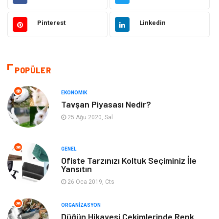
Elektronik
Makine
Pinterest
Linkedin
Güzellik & Bakım
Dekorasyon
Sağlıklı Yaşam
Gündem
POPÜLER
Otomotiv
Moda
EKONOMIK
Tavşan Piyasası Nedir?
Tatil
Gıda
25 Ağu 2020, Sal
Organizasyon
Bilgisayara & Yazılım
GENEL
Ofiste Tarzınızı Koltuk Seçiminiz İle
Yeme & İçme
Spor
Yansıtın
26 Oca 2019, Cts
Emlak
Müzik
ORGANIZASYON
Gençlik & Eğlence
Keyif & Hobi
Düğün Hikayesi Çekimlerinde Renk