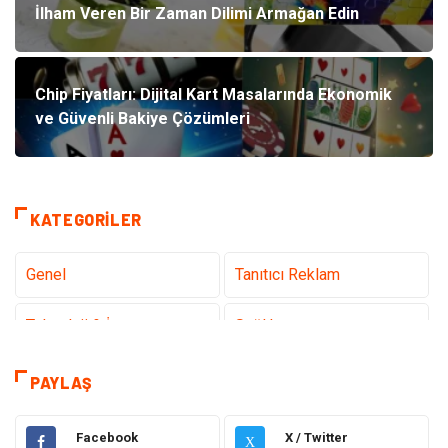
İlham Veren Bir Zaman Dilimi Armağan Edin
Chip Fiyatları: Dijital Kart Masalarında Ekonomik
ve Güvenli Bakiye Çözümleri
KATEGORILER
Genel
Tanıtıcı Reklam
Teknoloji & İnternet
Sağlık
teknoloji
Eğitim & Kariyer
PAYLAŞ
Hukuk
Giyim
Facebook
X / Twitter
X