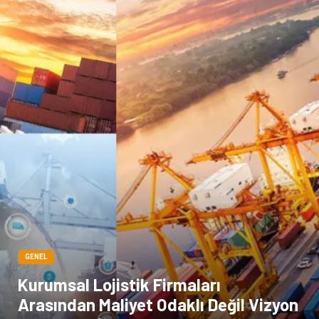
Cam
sosyal
Kına Gecesi
genel blog
Sigorta
Veteriner
kadınlar ve takı
sağlık
Spor Malzemeleri
GENEL
Kurumsal Lojistik Firmaları
Arasından Maliyet Odaklı Değil Vizyon