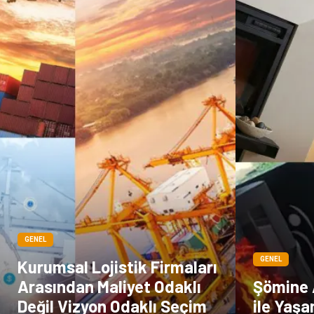
GENEL
GENEL
Kurumsal Lojistik Firmaları
Arasından Maliyet Odaklı
Şömine 
Değil Vizyon Odaklı Seçim
ile Yaş