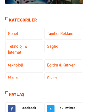
KATEGORILER
Genel
Tanıtıcı Reklam
Teknoloji &
Sağlık
İnternet
teknoloji
Eğitim & Kariyer
Hukuk
Giyim
Elektronik
Makine
PAYLAŞ
Güzellik & Bakım
Dekorasyon
Facebook
X / Twitter
X