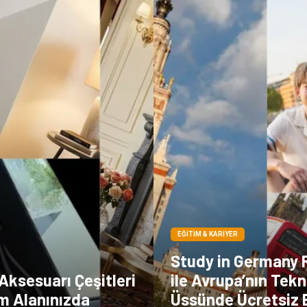
EĞITIM & KARIYER
Study in Germany 
Aksesuarı Çeşitleri
ile Avrupa’nın Tekn
am Alanınızda
Üssünde Ücretsiz 