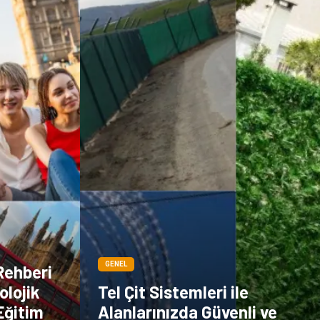
Sigorta
Veteriner
kadınlar ve takı
sağlık
Spor Malzemeleri
GENEL
Rehberi
olojik
Tel Çit Sistemleri ile
Eğitim
Alanlarınızda Güvenli ve