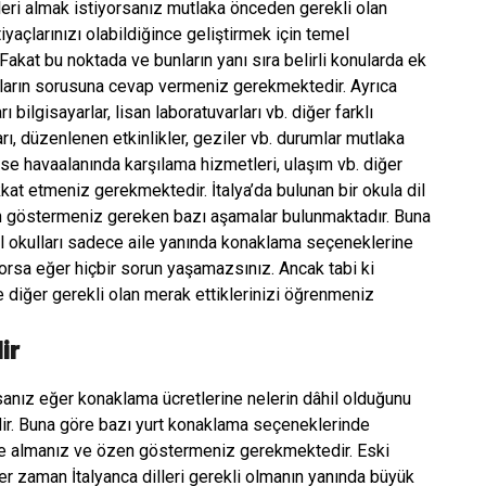
mleri almak istiyorsanız mutlaka önceden gerekli olan
yaçlarınızı olabildiğince geliştirmek için temel
akat bu noktada ve bunların yanı sıra belirli konularda ek
ların sorusuna cevap vermeniz gerekmektedir. Ayrıca
 bilgisayarlar, lisan laboratuvarları vb. diğer farklı
arı, düzenlenen etkinlikler, geziler vb. durumlar mutlaka
se havaalanında karşılama hizmetleri, ulaşım vb. diğer
kat etmeniz gerekmektedir. İtalya’da bulunan bir okula dil
n göstermeniz gereken bazı aşamalar bulunmaktadır. Buna
 dil okulları sadece aile yanında konaklama seçeneklerine
ıyorsa eğer hiçbir sorun yaşamazsınız. Ancak tabi ki
ve diğer gerekli olan merak ettiklerinizi öğrenmeniz
ir
sanız eğer konaklama ücretlerine nelerin dâhil olduğunu
ir. Buna göre bazı yurt konaklama seçeneklerinde
ate almanız ve özen göstermeniz gerekmektedir. Eski
er zaman İtalyanca dilleri gerekli olmanın yanında büyük