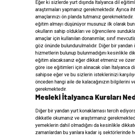
Eğer ki sizlerde yurt dışında İtalyanca dil eğiti
araştırmaları yapmanız gerekmektedir. Ayrıca ihti
amaçlarınızı ön planda tutmanız gerekmektedir. F
eğitim almayı düşünüyor musunuz ilk olarak bun
okulların sahip oldukları ve öğrencilere sundukları
amaçlar için kullanılan donanımlar, sınıf mevcutl
göz önünde bulundurulmalıdır. Diğer bir yandan i
hizmetlerin bulunup bulunmadığını kesinlikle dik
eğitim alacaksanız eğer dikkat etmeniz ve öze
göre ise
eğitimleri için alınacak olan İtalyanca
sahipse eğer ve bu sizlerin isteklerinizi karşıl
önceden hangi aile de kalacağınızın bilgilerini 
gerekmektedir.
Mesleki İtalyanca Kursları Ned
Diğer bir yandan yurt konaklaması tercih ediyor
dikkatle okumanız ve araştırmanız gerekmekted
yemeklerin dahil olmadığını da kesinlikle dikk
zamanlardan bu yanlara kadar iş sektörlerinde h