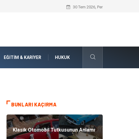
Numaralarla Boyama Kitleri ile Sevdikle
30 Tem 2026, Per
EĞITIM & KARIYER
HUKUK
BUNLARI KAÇIRMA
Klasik Otomobil Tutkusunun Anlamı