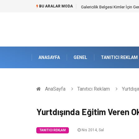
BU ARALAR MODA
Doküman Yönetimi ile Kurumsal H
ANASAYFA
GENEL
TANITICI REKLAM
AnaSayfa
Tanıtıcı Reklam
Yurtdışı
Yurtdışında Eğitim Veren Oku
Nis 2014, Sal
TANITICI REKLAM