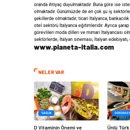
oranda ihtiyaç duyulmaktadır. Buna göre ise isten
olmaktadır. Günümüzde de en çok şu iş sektörleri
şekillerde olmaktadır; ticari İtalyanca, bankacılık
otel sektörü İtalyanca eğitimleridir. Ayrıca şara
görevlileri moda dilleri ve mimari İtalyancası ol
sektörlerde, İtalyan sineması, İtalyan edebiyatı, op
www.pianeta-italia.com
NELER VAR
SAĞLIK
DEKORAS
D Vitaminin Önemi ve
Ünlü Türk