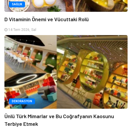
SAĞLIK
D Vitaminin Önemi ve Vücuttaki Rolü
14 Tem 2026, Sal
DEKORASYON
Ünlü Türk Mimarlar ve Bu Coğrafyanın Kaosunu
Terbiye Etmek