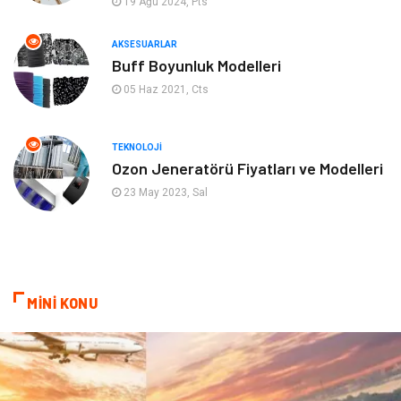
19 Ağu 2024, Pts
Aksesuarlar
Finans& Ekonomi
AKSESUARLAR
Mobilya
Genel Kültür
Buff Boyunluk Modelleri
05 Haz 2021, Cts
Gayrimenkul
Anne & Çocuk
Ev İşleri
Modifiye
TEKNOLOJI
Ozon Jeneratörü Fiyatları ve Modelleri
Astroloji
Bebek Giyim
23 May 2023, Sal
cep telefonu
bilişim
ekonomik
e-ticaret
MİNİ KONU
genel sağlık
reklam
Cam
sosyal