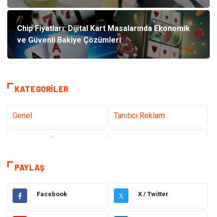
Chip Fiyatları: Dijital Kart Masalarında Ekonomik
ve Güvenli Bakiye Çözümleri
KATEGORILER
Genel
Tanıtıcı Reklam
Teknoloji & İnternet
Sağlık
teknoloji
Eğitim & Kariyer
PAYLAŞ
Hukuk
Giyim
Facebook
X / Twitter
X
Elektronik
Makine