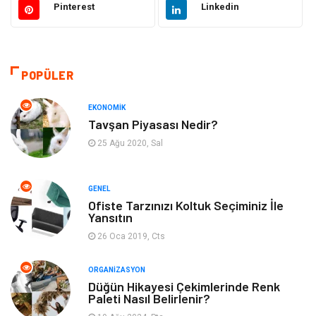
Pinterest
Linkedin
Güzellik & Bakım
Dekorasyon
Sağlıklı Yaşam
Gündem
POPÜLER
Otomotiv
Moda
EKONOMIK
Tavşan Piyasası Nedir?
Tatil
Gıda
25 Ağu 2020, Sal
Organizasyon
Bilgisayara & Yazılım
GENEL
Ofiste Tarzınızı Koltuk Seçiminiz İle
Yeme & İçme
Spor
Yansıtın
26 Oca 2019, Cts
Emlak
Müzik
ORGANIZASYON
Gençlik & Eğlence
Keyif & Hobi
Düğün Hikayesi Çekimlerinde Renk
Paleti Nasıl Belirlenir?