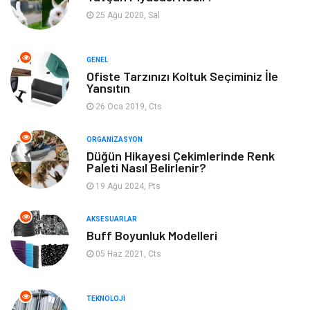
Tatil
Gıda
25 Ağu 2020, Sal
Organizasyon
Bilgisayara & Yazılım
GENEL
Ofiste Tarzınızı Koltuk Seçiminiz İle
Yeme & İçme
Spor
Yansıtın
26 Oca 2019, Cts
Emlak
Müzik
ORGANIZASYON
Gençlik & Eğlence
Keyif & Hobi
Düğün Hikayesi Çekimlerinde Renk
Paleti Nasıl Belirlenir?
19 Ağu 2024, Pts
Aksesuarlar
Finans& Ekonomi
AKSESUARLAR
Mobilya
Genel Kültür
Buff Boyunluk Modelleri
05 Haz 2021, Cts
Gayrimenkul
Anne & Çocuk
Ev İşleri
Modifiye
TEKNOLOJI