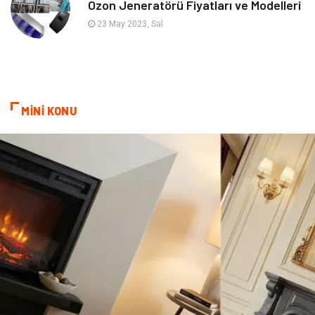
Ozon Jeneratörü Fiyatları ve Modelleri
Astroloji
Bebek Giyim
23 May 2023, Sal
cep telefonu
bilişim
ekonomik
e-ticaret
MİNİ KONU
genel sağlık
reklam
Cam
sosyal
Kına Gecesi
genel blog
Sigorta
Veteriner
kadınlar ve takı
sağlık
Spor Malzemeleri