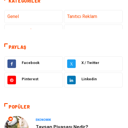
KATEGORILER
Genel
Tanıtıcı Reklam
Teknoloji & İnternet
Sağlık
teknoloji
Eğitim & Kariyer
PAYLAŞ
Hukuk
Giyim
Facebook
X / Twitter
X
Elektronik
Makine
Pinterest
Linkedin
Güzellik & Bakım
Dekorasyon
Sağlıklı Yaşam
Gündem
POPÜLER
Otomotiv
Moda
EKONOMIK
Tavşan Piyasası Nedir?