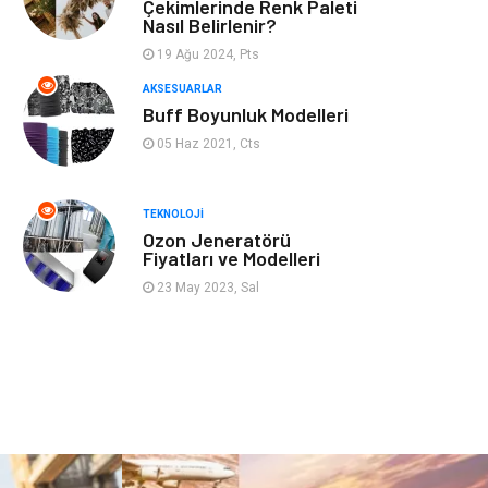
Mobilya
Genel Kültür
Çekimlerinde Renk Paleti
Nasıl Belirlenir?
Gayrimenkul
Anne & Çocuk
19 Ağu 2024, Pts
AKSESUARLAR
Ev İşleri
Modifiye
Buff Boyunluk Modelleri
05 Haz 2021, Cts
Astroloji
Bebek Giyim
TEKNOLOJI
cep telefonu
bilişim
Ozon Jeneratörü
Fiyatları ve Modelleri
ekonomik
e-ticaret
23 May 2023, Sal
genel sağlık
reklam
Cam
sosyal
Kına Gecesi
genel blog