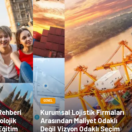
Sigorta
Veteriner
kadınlar ve takı
sağlık
Spor Malzemeleri
GENEL
Rehberi
Kurumsal Lojistik Firmaları
olojik
Arasından Maliyet Odaklı
Eğitim
Değil Vizyon Odaklı Seçim