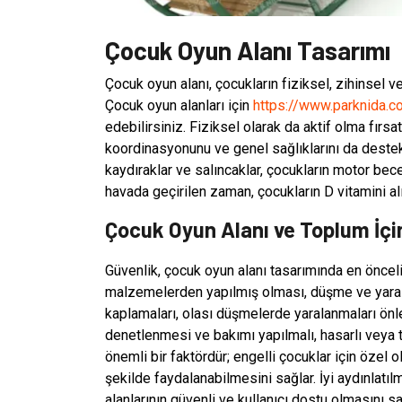
Çocuk Oyun Alanı Tasarımı
Çocuk oyun alanı, çocukların fiziksel, zihinsel v
Çocuk oyun alanları için
https://www.parknida.c
edebilirsiniz. Fiziksel olarak da aktif olma fırsat
koordinasyonunu ve genel sağlıklarını da destekl
kaydıraklar ve salıncaklar, çocukların motor bece
havada geçirilen zaman, çocukların D vitamini alım
Çocuk Oyun Alanı ve Toplum İç
Güvenlik, çocuk oyun alanı tasarımında en öncelik
malzemelerden yapılmış olması, düşme ve yaral
kaplamaları, olası düşmelerde yaralanmaları önlem
denetlenmesi ve bakımı yapılmalı, hasarlı veya teh
önemli bir faktördür; engelli çocuklar için özel
şekilde faydalanabilmesini sağlar. İyi aydınlatılm
alanlarının güvenli ve kullanıcı dostu olmasını s