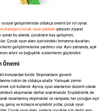
e sosyal gelişimlerinde oldukça önemli bir rol oynar.
om/kategori/cocuk-oyun-parklari
adresini ziyaret
ı sunan bu alanlar, çocukların kas gelişimini,
er. Çocuk oyun alanı içerisindeki tırmanma duvarları,
rilerini geliştirmelerine yardımcı olur. Aynı zamanda, açık
ını artırır ve bağışıklık sistemlerini güçlendirir.
in Önemi
li konulardan biridir. Ekipmanların güvenli
anma riskini de oldukça azaltır. Yumuşak zemin
ek için kullanılır. Ayrıca, oyun alanlarının düzenli olarak
likeli ekipmanlar derhal onarılmalıdır. Erişilebilirlik de
 olarak tasarlanmış ekipmanlar ve rampalar, her çocuğun eşit
ış, geniş ve kolayca erişilebilir yollar, çocuk oyun
ağlar. Çocuk oyun alanı, sadece çocuklar için değil, aynı