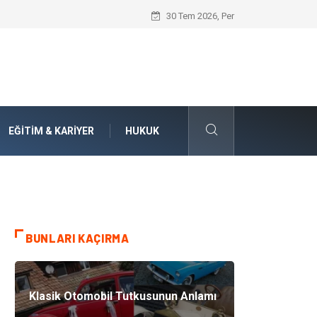
Numaralarla Boyama Kitleri ile Sevdikle
30 Tem 2026, Per
EĞITIM & KARIYER
HUKUK
BUNLARI KAÇIRMA
Klasik Otomobil Tutkusunun Anlamı