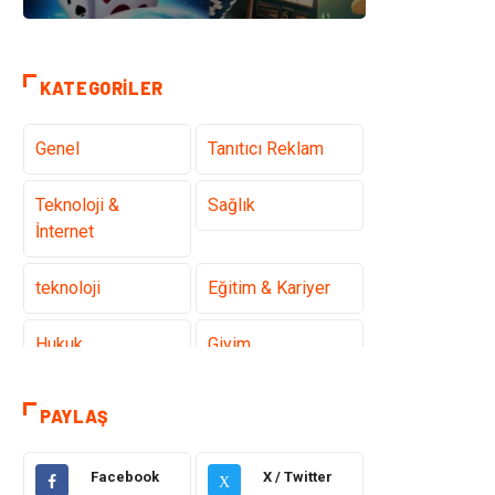
KATEGORILER
Genel
Tanıtıcı Reklam
Teknoloji &
Sağlık
İnternet
teknoloji
Eğitim & Kariyer
Hukuk
Giyim
Elektronik
Makine
PAYLAŞ
Güzellik & Bakım
Dekorasyon
Facebook
X / Twitter
X