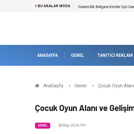
BU ARALAR MODA
Doküman Yönetimi ile Kurumsal H
ANASAYFA
GENEL
TANITICI REKLAM
AnaSayfa
Genel
Çocuk Oyun Alanı 
Çocuk Oyun Alanı ve Gelişim
May 2024, Pts
GENEL