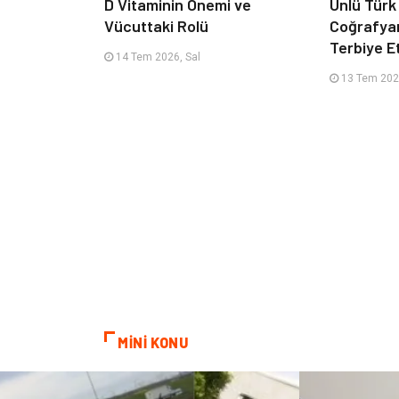
D Vitaminin Önemi ve
Ünlü Türk
Vücuttaki Rolü
Coğrafya
Terbiye 
14 Tem 2026, Sal
13 Tem 202
MİNİ KONU