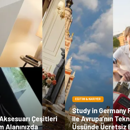
EĞITIM & KARIYER
Study in Germany 
Aksesuarı Çeşitleri
ile Avrupa’nın Tekn
am Alanınızda
Üssünde Ücretsiz 