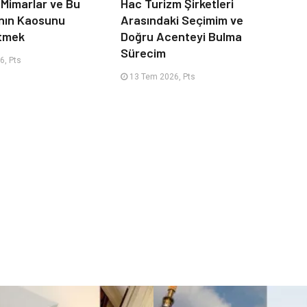
 Mimarlar ve Bu
Hac Turizm Şirketleri
nın Kaosunu
Arasındaki Seçimim ve
Etmek
Doğru Acenteyi Bulma
Sürecim
6, Pts
13 Tem 2026, Pts