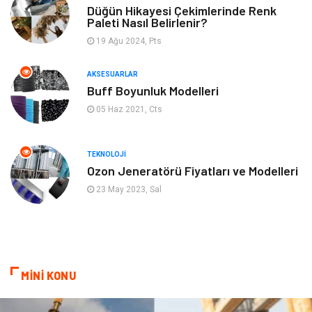
Gençlik & Eğlence
Keyif & Hobi
Düğün Hikayesi Çekimlerinde Renk
Paleti Nasıl Belirlenir?
19 Ağu 2024, Pts
Aksesuarlar
Finans& Ekonomi
AKSESUARLAR
Mobilya
Genel Kültür
Buff Boyunluk Modelleri
05 Haz 2021, Cts
Gayrimenkul
Anne & Çocuk
Ev İşleri
Modifiye
TEKNOLOJI
Ozon Jeneratörü Fiyatları ve Modelleri
Astroloji
Bebek Giyim
23 May 2023, Sal
cep telefonu
bilişim
ekonomik
e-ticaret
MİNİ KONU
genel sağlık
reklam