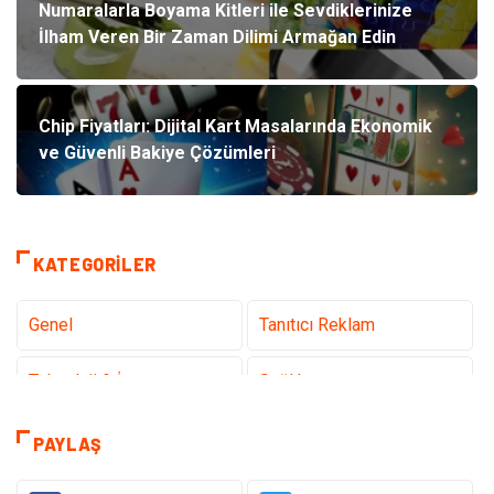
Numaralarla Boyama Kitleri ile Sevdiklerinize
İlham Veren Bir Zaman Dilimi Armağan Edin
Chip Fiyatları: Dijital Kart Masalarında Ekonomik
ve Güvenli Bakiye Çözümleri
KATEGORILER
Genel
Tanıtıcı Reklam
Teknoloji & İnternet
Sağlık
teknoloji
Eğitim & Kariyer
PAYLAŞ
Hukuk
Giyim