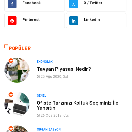
Facebook
X / Twitter
X
Elektronik
Makine
Pinterest
Linkedin
Güzellik & Bakım
Dekorasyon
Sağlıklı Yaşam
Gündem
POPÜLER
Otomotiv
Moda
EKONOMIK
Tavşan Piyasası Nedir?
Tatil
Gıda
25 Ağu 2020, Sal
Organizasyon
Bilgisayara & Yazılım
GENEL
Ofiste Tarzınızı Koltuk Seçiminiz İle
Yeme & İçme
Spor
Yansıtın
26 Oca 2019, Cts
Emlak
Müzik
ORGANIZASYON