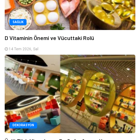
SAĞLIK
D Vitaminin Önemi ve Vücuttaki Rolü
14 Tem 2026, Sal
DEKORASYON