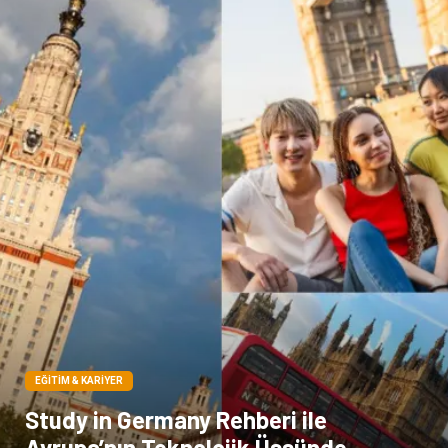
Cam
sosyal
Kına Gecesi
genel blog
Sigorta
Veteriner
kadınlar ve takı
sağlık
Spor Malzemeleri
EĞITIM & KARIYER
Study in Germany Rehberi ile
Avrupa’nın Teknolojik Üssünde