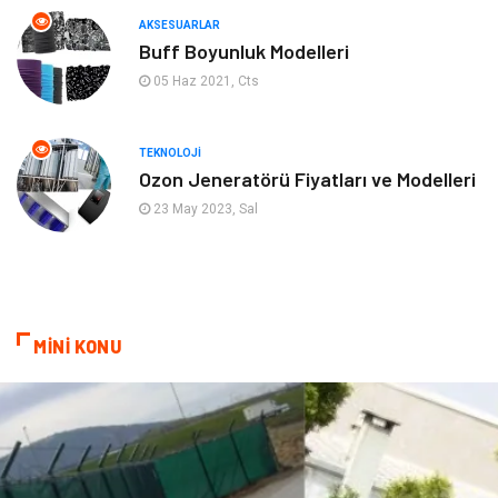
AKSESUARLAR
Mobilya
Genel Kültür
Buff Boyunluk Modelleri
05 Haz 2021, Cts
Gayrimenkul
Anne & Çocuk
Ev İşleri
Modifiye
TEKNOLOJI
Ozon Jeneratörü Fiyatları ve Modelleri
Astroloji
Bebek Giyim
23 May 2023, Sal
cep telefonu
bilişim
ekonomik
e-ticaret
MİNİ KONU
genel sağlık
reklam
Cam
sosyal
Kına Gecesi
genel blog