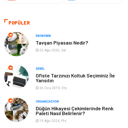
Güzellik & Bakım
Dekorasyon
Sağlıklı Yaşam
Gündem
POPÜLER
Otomotiv
Moda
EKONOMIK
Tavşan Piyasası Nedir?
Tatil
Gıda
25 Ağu 2020, Sal
Organizasyon
Bilgisayara & Yazılım
GENEL
Ofiste Tarzınızı Koltuk Seçiminiz İle
Yeme & İçme
Spor
Yansıtın
26 Oca 2019, Cts
Emlak
Müzik
ORGANIZASYON
Gençlik & Eğlence
Keyif & Hobi
Düğün Hikayesi Çekimlerinde Renk
Paleti Nasıl Belirlenir?
19 Ağu 2024, Pts
Aksesuarlar
Finans& Ekonomi