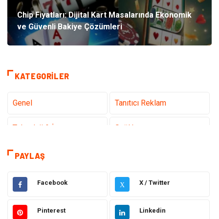
Chip Fiyatları: Dijital Kart Masalarında Ekonomik
ve Güvenli Bakiye Çözümleri
KATEGORILER
Genel
Tanıtıcı Reklam
Teknoloji & İnternet
Sağlık
teknoloji
Eğitim & Kariyer
PAYLAŞ
Hukuk
Giyim
Facebook
X / Twitter
X
Elektronik
Makine
Pinterest
Linkedin