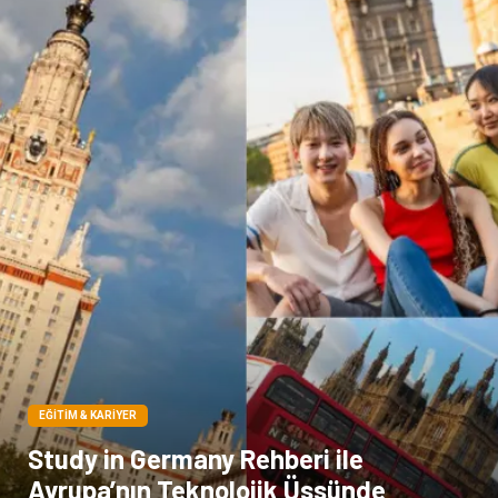
Cam
sosyal
Kına Gecesi
genel blog
Sigorta
Veteriner
kadınlar ve takı
sağlık
Spor Malzemeleri
EĞITIM & KARIYER
Study in Germany Rehberi ile
Avrupa’nın Teknolojik Üssünde