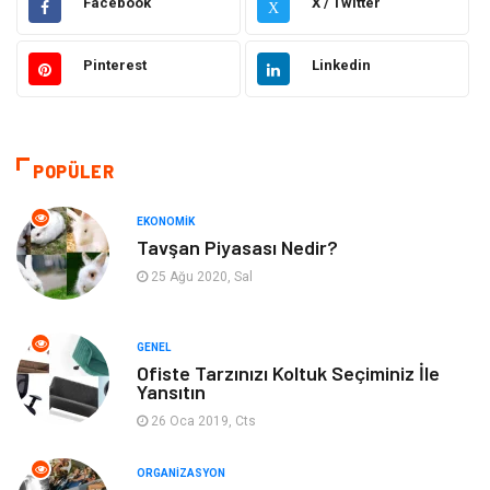
Facebook
X / Twitter
X
Elektronik
Makine
Pinterest
Linkedin
Güzellik & Bakım
Dekorasyon
Sağlıklı Yaşam
Gündem
POPÜLER
Otomotiv
Moda
EKONOMIK
Tavşan Piyasası Nedir?
Tatil
Gıda
25 Ağu 2020, Sal
Organizasyon
Bilgisayara & Yazılım
GENEL
Ofiste Tarzınızı Koltuk Seçiminiz İle
Yeme & İçme
Spor
Yansıtın
26 Oca 2019, Cts
Emlak
Müzik
ORGANIZASYON