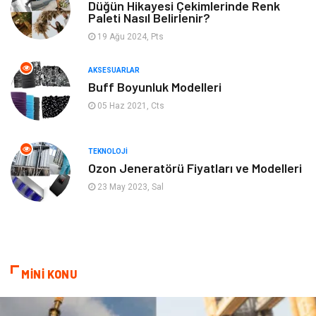
Gençlik & Eğlence
Keyif & Hobi
Düğün Hikayesi Çekimlerinde Renk
Paleti Nasıl Belirlenir?
19 Ağu 2024, Pts
Aksesuarlar
Finans& Ekonomi
AKSESUARLAR
Mobilya
Genel Kültür
Buff Boyunluk Modelleri
05 Haz 2021, Cts
Gayrimenkul
Anne & Çocuk
Ev İşleri
Modifiye
TEKNOLOJI
Ozon Jeneratörü Fiyatları ve Modelleri
Astroloji
Bebek Giyim
23 May 2023, Sal
cep telefonu
bilişim
ekonomik
e-ticaret
MİNİ KONU
genel sağlık
reklam