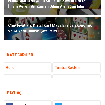
Numaralarla Boyama Kitleri ile Sevdiklerinize
İlham Veren Bir Zaman Dilimi Armağan Edin
Chip Fiyatları: Dijital Kart Masalarında Ekonomik
ve Güvenli Bakiye Çözümleri
KATEGORILER
Genel
Tanıtıcı Reklam
Teknoloji & İnternet
Sağlık
teknoloji
Eğitim & Kariyer
PAYLAŞ
Hukuk
Giyim