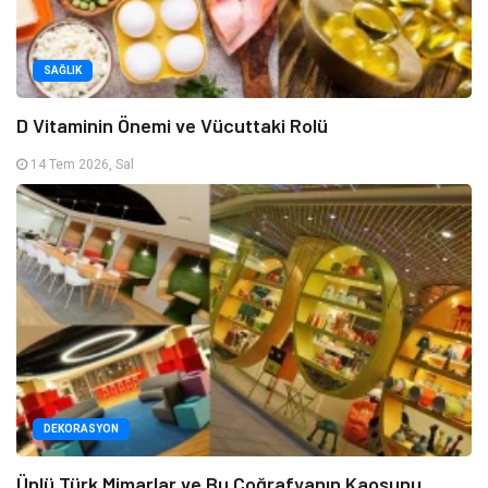
SAĞLIK
D Vitaminin Önemi ve Vücuttaki Rolü
14 Tem 2026, Sal
DEKORASYON
Ünlü Türk Mimarlar ve Bu Coğrafyanın Kaosunu