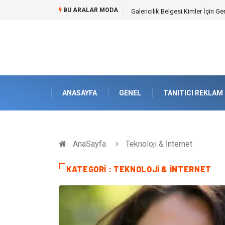
BU ARALAR MODA
Doküman Yönetimi ile Kurumsal H
ANASAYFA
GENEL
TANITICI REKLAM
AnaSayfa
Teknoloji & İnternet
KATEGORI : TEKNOLOJI & İNTERNET