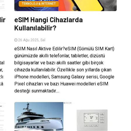
TEKNOLOJI & İNTERNET
ir
eSIM Hangi Cihazlarda
Kullanılabilir?
26 Ağu 2025, Sal
eSIM Nasıl Aktive Edilir?eSIM (Gömülü SIM Kart)
günümüzde akıllı telefonlar, tabletler, dizüstü
tal
bilgisayarlar ve bazı akıllı saatler gibi birçok
r,
cihazda kullanılabilir. Özellikle son yıllarda çıkan
lı
iPhone modelleri, Samsung Galaxy serisi, Google
kâ
Pixel cihazları ve bazı Huawei modelleri eSIM
desteği sunmaktadır....