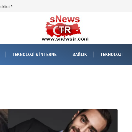
afızanın Dijitalleşmesi
TEKNOLOJI & İNTERNET
SAĞLIK
TEKNOLOJI