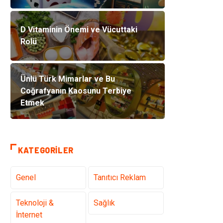
D Vitaminin Önemi ve Vücuttaki
Rolü
Ünlü Türk Mimarlar ve Bu
Coğrafyanın Kaosunu Terbiye
Etmek
KATEGORILER
Genel
Tanıtıcı Reklam
Teknoloji &
Sağlık
İnternet