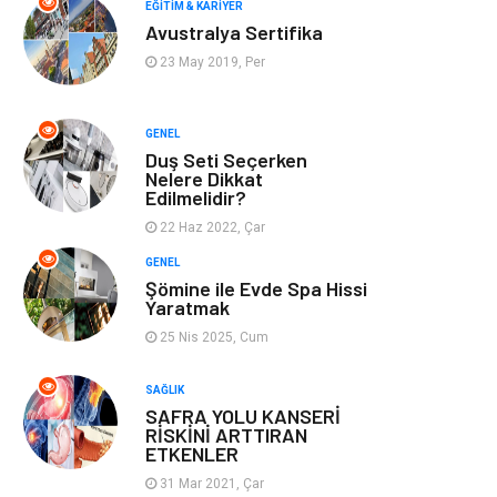
EĞITIM & KARIYER
Yeme & İçme
Spor
Avustralya Sertifika
23 May 2019, Per
Emlak
Müzik
Gençlik & Eğlence
Keyif & Hobi
GENEL
Duş Seti Seçerken
Nelere Dikkat
Aksesuarlar
Finans& Ekonomi
Edilmelidir?
22 Haz 2022, Çar
Mobilya
Genel Kültür
GENEL
Şömine ile Evde Spa Hissi
Gayrimenkul
Anne & Çocuk
Yaratmak
25 Nis 2025, Cum
Ev İşleri
Modifiye
SAĞLIK
SAFRA YOLU KANSERİ
Astroloji
Bebek Giyim
RİSKİNİ ARTTIRAN
ETKENLER
cep telefonu
bilişim
31 Mar 2021, Çar