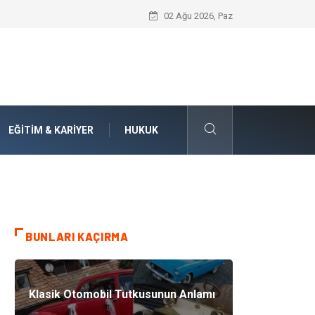
Numaralarla Boyama Kitleri ile Sevdikle
02 Ağu 2026, Paz
EĞITIM & KARIYER
HUKUK
BUNLARI KAÇIRMA
Klasik Otomobil Tutkusunun Anlamı