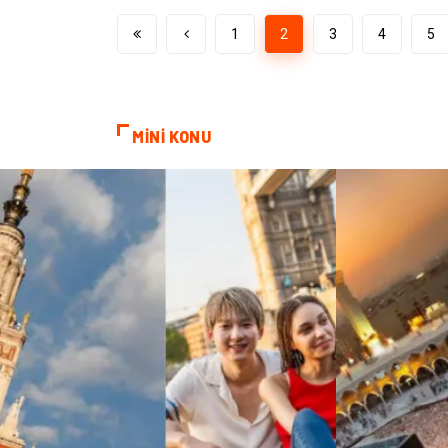
1
2
3
4
5
MİNİ KONU