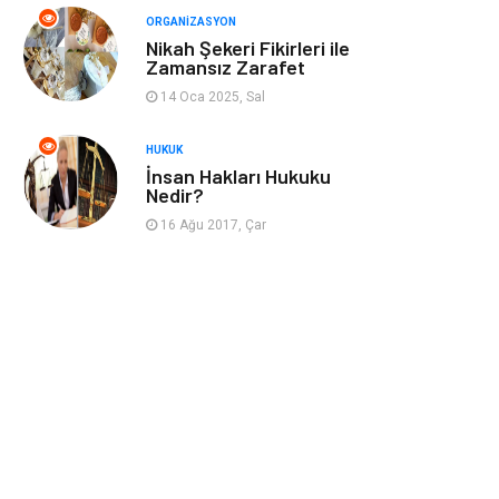
ORGANIZASYON
ekonomik
e-ticaret
Nikah Şekeri Fikirleri ile
Zamansız Zarafet
genel sağlık
reklam
14 Oca 2025, Sal
Cam
sosyal
HUKUK
İnsan Hakları Hukuku
Nedir?
Kına Gecesi
genel blog
16 Ağu 2017, Çar
Sigorta
Veteriner
kadınlar ve takı
sağlık
Spor Malzemeleri