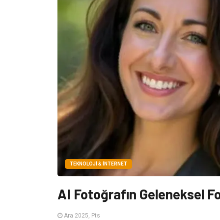
TEKNOLOJI & İNTERNET
AI Fotoğrafın Geleneksel F
Ara 2025, Pts