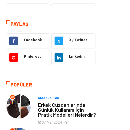
teknoloji
Eğitim & Kariyer
PAYLAŞ
Hukuk
Giyim
Elektronik
Makine
Facebook
X / Twitter
X
Güzellik & Bakım
Dekorasyon
Pinterest
Linkedin
Sağlıklı Yaşam
Gündem
Otomotiv
Moda
POPÜLER
Tatil
Gıda
AKSESUARLAR
Erkek Cüzdanlarında
Günlük Kullanım İçin
Organizasyon
Bilgisayara &
Pratik Modelleri Nelerdir?
Yazılım
07 Mar 2024, Per